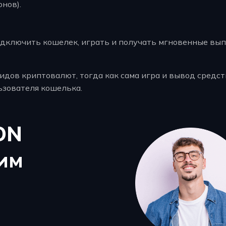
нов).
дключить кошелек, играть и получать мгновенные вып
дов криптовалют, тогда как сама игра и вывод средст
ьзователя кошелька.
ON
шим