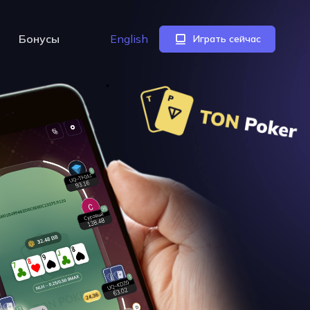
Бонусы
English
Играть сейчас