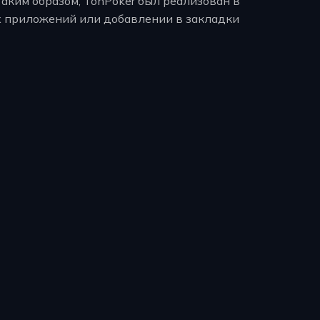
аким образом, TonPoker был реализован в
х приложений или добавлении в закладки