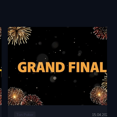
Ton Poker
15.04.2025