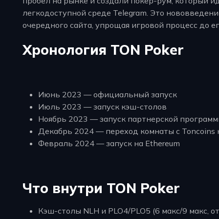
пробел на рынке и создали покер-рум, который и
легкодоступной среде Telegram. Это нововведен
очередного сайта, упрощая игровой процесс до ег
Хронология TON Poker
Июнь 2023 — официальный запуск
Июль 2023 — запуск кэш-столов
Ноябрь 2023 — запуск партнерской программ
Декабрь 2024 — переход комнаты с Toncoins
Февраль 2024 — запуск на Ethereum
Что внутри TON Poker
Кэш-столы NLH и PLO4/PLO5 (6 макс/9 макс, от