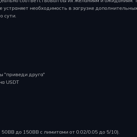
деально соответствовал бы их желаниям и ожиданиям. Т
ие устраняет необходимость в загрузке дополнительны
о сути.
ы "приведи друга"
 на USDT
 50BB до 150BB с лимитами от 0.02/0.05 до 5/10).