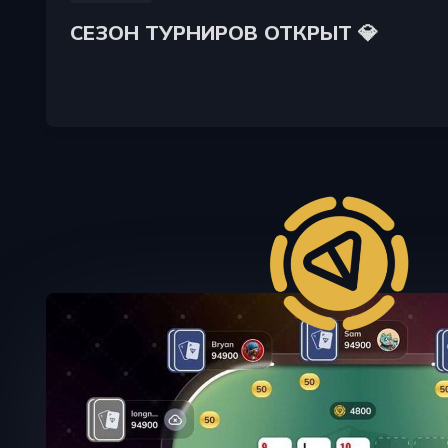
СЕЗОН ТУРНИРОВ ОТКРЫТ 💎