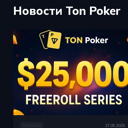
Новости Ton Poker
Ton Poker
27.05.2025