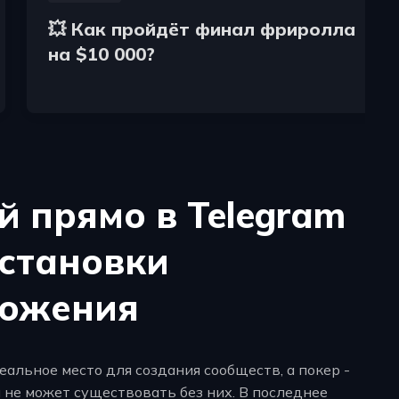
💥 Как пройдёт финал фриролла
на $10 000?
й прямо в Telegram
установки
ожения
деальное место для создания сообществ, а покер -
я не может существовать без них. В последнее