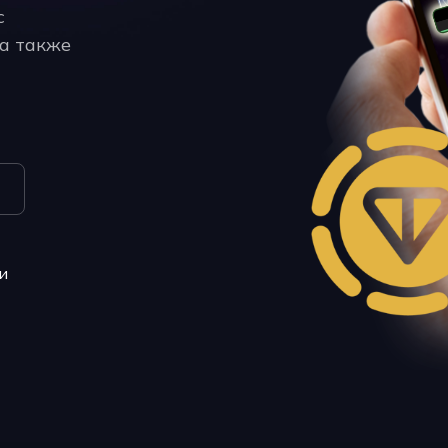
с
 а также
и