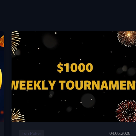
Ton Poker
04.05.2025