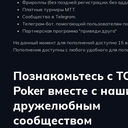
Фрироллы (без поздней регистрации, без аддо
Платные турниры MTT.
Сообщество в Telegram.
Телеграм-бот, помогающий пользователям по
Партнерская программа "приведи друга"
На данный момент для пополнений доступно 15 ви
Пополнения доступны с любого удобного для пол
Познакомьтесь с T
Poker вместе с на
дружелюбным
сообществом