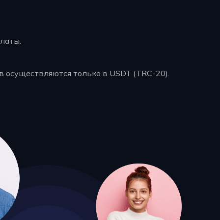
латы.
в осуществляются только в USDT (TRC-20).