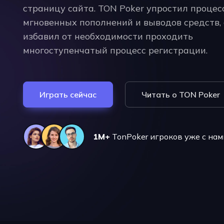
страницу сайта. TON Poker упростил процес
мгновенных пополнений и выводов средств,
избавил от необходимости проходить
многоступенчатый процесс регистрации.
Играть сейчас
Читать о TON Poker
1M+
TonPoker игроков уже с нам